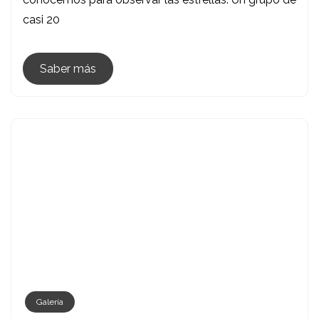
En
casi 20
La
Ribera
Del
Saber más
Cala
Galería