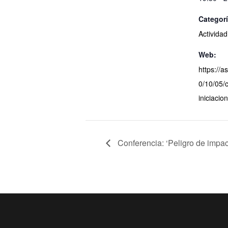
Categorí
Activida
Web:
https://
0/10/05/
iniciacio
Conferencia: ‘Peligro de impa