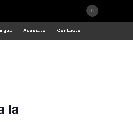
argas
Asóciate
Contacto
a la