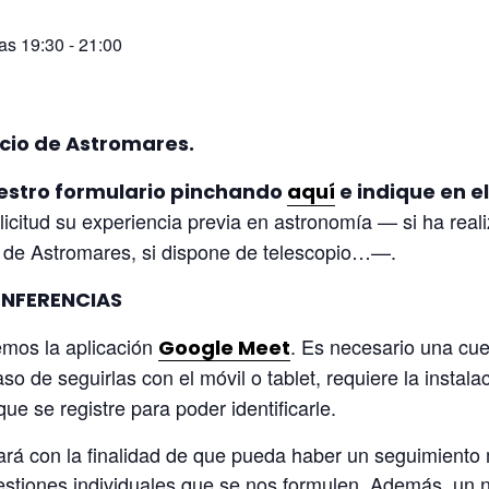
as 19:30
-
21:00
cio de Astromares.
nuestro formulario pinchando
aquí
e indique en e
icitud su experiencia previa en astronomía — si ha reali
so de Astromares, si dispone de telescopio…—.
ONFERENCIAS
remos la aplicación
. Es necesario una cue
Google Meet
o de seguirlas con el móvil o tablet, requiere la instala
ue se registre para poder identificarle.
tará con la finalidad de que pueda haber un seguimient
uestiones individuales que se nos formulen. Además, un n