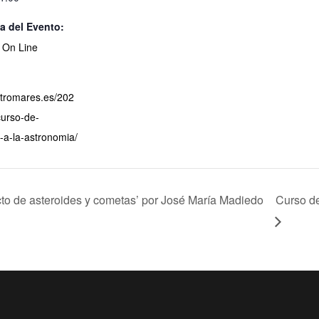
a del Evento:
d On Line
astromares.es/202
curso-de-
n-a-la-astronomia/
cto de asteroides y cometas’ por José María Madiedo
Curso de