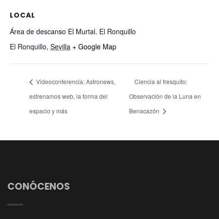
LOCAL
Área de descanso El Murtal. El Ronquillo
El Ronquillo
,
Sevilla
+ Google Map
Videoconferencia: Astronews,
Ciencia al fresquito:
estrenamos web, la forma del
Observación de la Luna en
espacio y más
Benacazón
CONÓCENOS