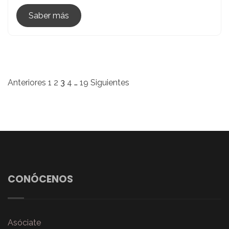
Saber más
Navegación
Anteriores
1
2
3
4
…
19
Siguientes
de
entradas
CONÓCENOS
Asóciate