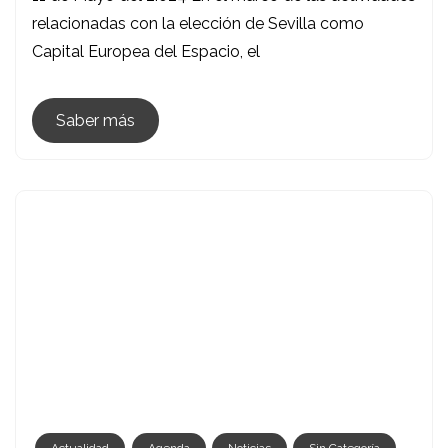
Concierto
relacionadas con la elección de Sevilla como
Para
Capital Europea del Espacio, el
Las
Estrellas,
11
Saber más
De
Mayo
Del
2.024
Actualidad
Agenda
Noticias
Sin Categoría