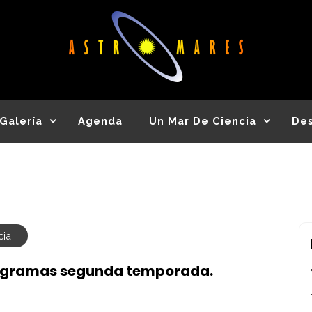
Astromares
Desde 2012 divulgando la Astronomía y la
Ciencia
Galería
Agenda
Un Mar De Ciencia
De
cia
rogramas segunda temporada.