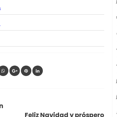
1
1
on
Feliz Navidad y próspero