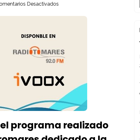
En
omentarios Desactivados
Un
Mar
De
Ciencia.
Resumen
Programas
Segunda
Temporada.
 el programa realizado
tromares dedicado a la