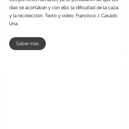
Comienza
días se acortaban y con ello, la dificultad de la caza
El
y la recolección. Texto y vídeo: Francisco J. Casado
Equinoccio
Una
De
Septiembre
Saber más