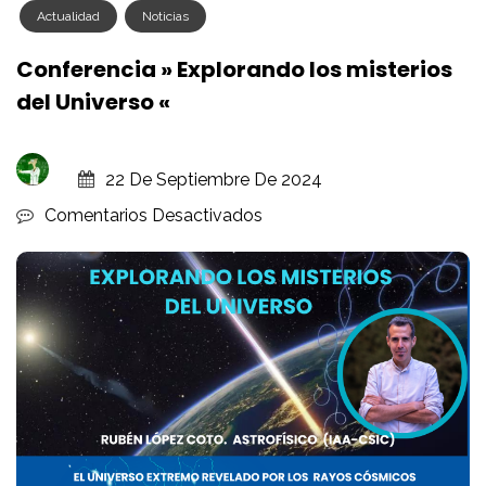
Actualidad
Noticias
Conferencia » Explorando los misterios
del Universo «
22 De Septiembre De 2024
En
Comentarios Desactivados
Conferencia
»
Explorando
Los
Misterios
Del
Universo
«