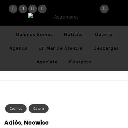
Astromares
Desde 2012 divulgando la Astronomía y la Ciencia
Quiénes Somos
Noticias
Galería
Agenda
Un Mar De Ciencia
Descargas
Asóciate
Contacto
Cosmos
Galería
Adiós, Neowise