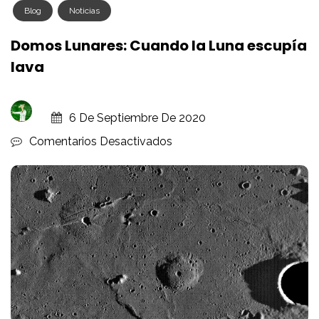
Blog
Noticias
Domos Lunares: Cuando la Luna escupía
lava
6 De Septiembre De 2020
En
Comentarios Desactivados
Domos
Lunares:
Cuando
La
Luna
Escupía
Lava