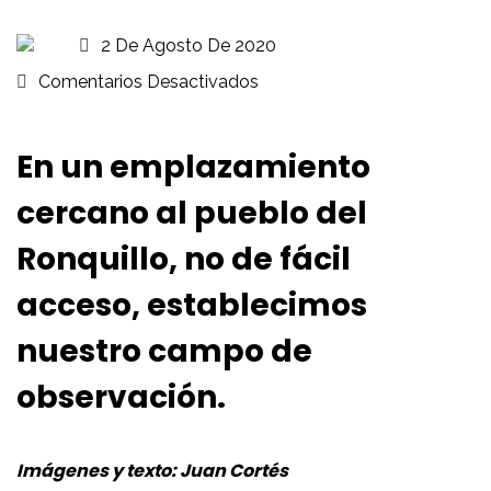
2 De Agosto De 2020
En
Comentarios Desactivados
Esperando
La
En un emplazamiento
Salida
cercano al pueblo del
Del
Cometa
Ronquillo, no de fácil
Neowise
acceso, establecimos
nuestro campo de
observación.
Imágenes y texto: Juan Cortés